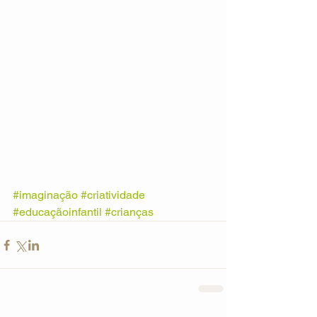
#imaginação
#criatividade
#educaçãoinfantil
#crianças