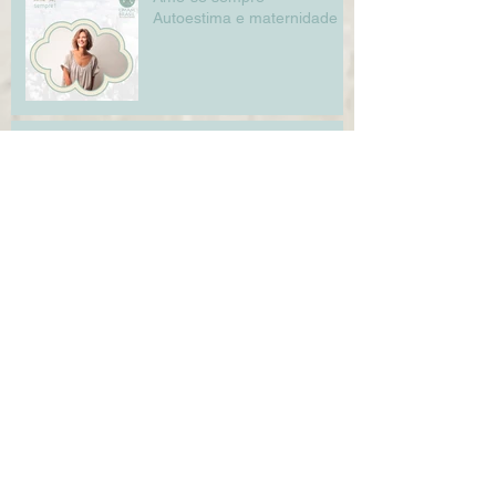
Autoestima e maternidade
Algodão natural e a pele do
bebê
A importância da família no
desenvolvimento da criança
Cenário atual da nutrição
infantil