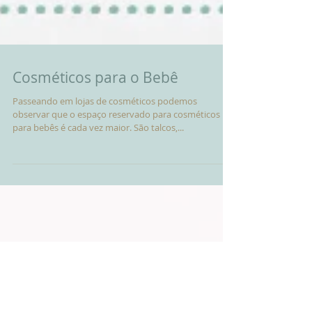
Cosméticos para o Bebê
Passeando em lojas de cosméticos podemos
observar que o espaço reservado para cosméticos
para bebês é cada vez maior. São talcos,...