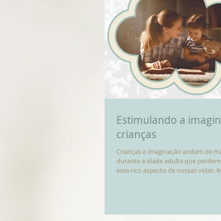
Estimulando a imagi
crianças
Crianças e imaginação andam de mã
durante a idade adulta que perde
esse rico aspecto de nossas vidas. 