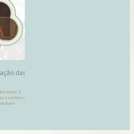
nação das
os dadas. É
mos o contato com
Mas banir