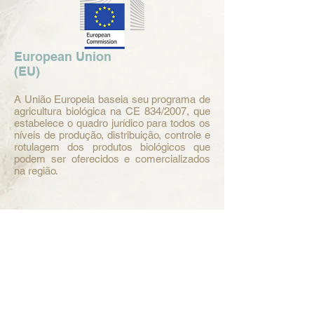
European Union
(EU)
A União Europeia baseia seu programa de
agricultura biológica na CE 834/2007, que
estabelece o quadro jurídico para todos os
níveis de produção, distribuição, controle e
rotulagem dos produtos biológicos que
podem ser oferecidos e comercializados
na região.
Central do Cliente
Redes Sociais
Atendimento
+55 (47) 3046-0669
Seg à Sex das 8h às 18h
contato@umambrasil.com