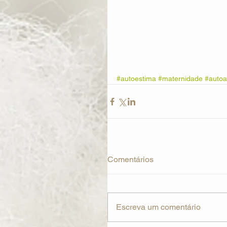
#autoestima
#maternidade
#auto
Comentários
Escreva um comentário