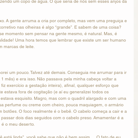
razendo um copo de água. O que seria de nós sem esses anjos da 
xo. A gente arruma a cria por completo, mas vem uma preguiça e 
orretivo nas olheiras é algo “grande”. E sabem de uma coisa? 
sse momento sem pensar na gente mesmo, é natural. Mas, é 
alidade! Uma hora temos que lembrar que existe um ser humano 
m marcas de leite.
ei um pouco. Talvez até demais. Conseguia me arrumar para ir 
 1 mês) e era isso. Não passava pela minha cabeça voltar a 
iz exercício a gestação inteira), afinal, qualquer esforço que 
 estava fora de cogitação (e aí eu generalizei todos os 
po estava esquisito. Magro, mas com o quadril alargado e com uma 
ssa perfume ou creme com cheiro, pouca maquiagem, o armário 
om botões. O foco realmente é o bebê. O cabelo começa a cair e a 
l passar dois dias seguidos com o cabelo preso. Amamentar é a 
 é o meu deserto.
cê está linda”, você sabe que não é bem assim…. O fato de eu 