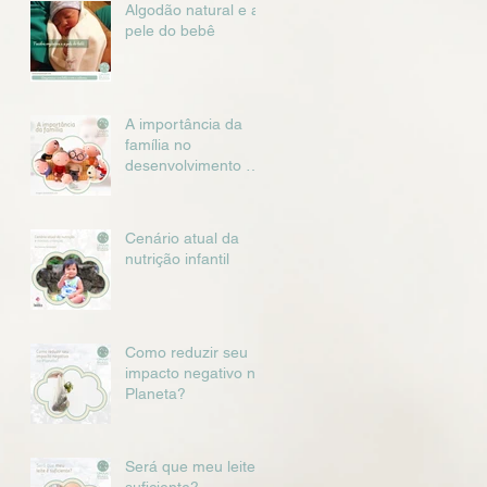
Algodão natural e a
pele do bebê
A importância da
família no
desenvolvimento da
criança
Cenário atual da
nutrição infantil
Como reduzir seu
impacto negativo no
Planeta?
Será que meu leite é