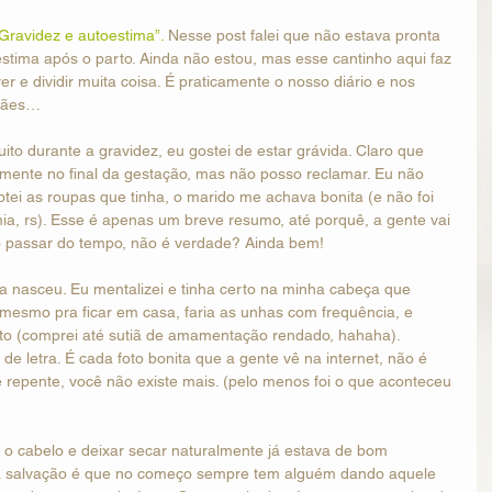
Gravidez e autoestima”.
 Nesse post falei que não estava pronta 
stima após o parto. Ainda não estou, mas esse cantinho aqui faz 
r e dividir muita coisa. É praticamente o nosso diário e nos 
amães…
o durante a gravidez, eu gostei de estar grávida. Claro que 
lmente no final da gestação, mas não posso reclamar. Eu não 
ptei as roupas que tinha, o marido me achava bonita (e não foi 
ia, rs). Esse é apenas um breve resumo, até porquê, a gente vai 
o passar do tempo, não é verdade? Ainda bem!
a nasceu. Eu mentalizei e tinha certo na minha cabeça que 
 mesmo pra ficar em casa, faria as unhas com frequência, e 
rto (comprei até sutiã de amamentação rendado, hahaha). 
 letra. É cada foto bonita que a gente vê na internet, não é 
epente, você não existe mais. (pelo menos foi o que aconteceu 
 o cabelo e deixar secar naturalmente já estava de bom 
 a salvação é que no começo sempre tem alguém dando aquele 