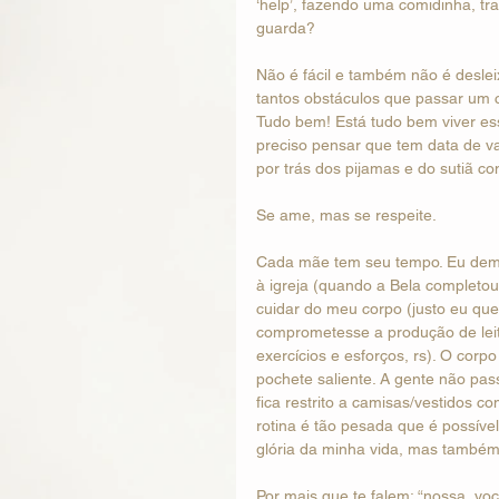
‘help’, fazendo uma comidinha, t
guarda?
Não é fácil e também não é deslei
tantos obstáculos que passar um c
Tudo bem! Está tudo bem viver e
preciso pensar que tem data de v
por trás dos pijamas e do sutiã co
Se ame, mas se respeite.
Cada mãe tem seu tempo. Eu demor
à igreja (quando a Bela completou
cuidar do meu corpo (justo eu que f
comprometesse a produção de leite
exercícios e esforços, rs). O cor
pochete saliente. A gente não pa
fica restrito a camisas/vestidos c
rotina é tão pesada que é possíve
glória da minha vida, mas também
Por mais que te falem: “nossa, vo