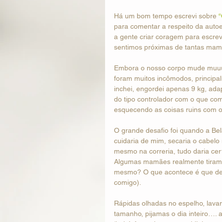
Há um bom tempo escrevi sobre 
“
para comentar a respeito da autoe
a gente criar coragem para escreve
sentimos próximas de tantas m
Embora o nosso corpo mude muuuit
foram muitos incômodos, principa
inchei, engordei apenas 9 kg, ada
do tipo controlador com o que com
esquecendo as coisas ruins com 
O grande desafio foi quando a Bel
cuidaria de mim, secaria o cabelo
mesmo na correria, tudo daria ce
Algumas mamães realmente tiram de
mesmo? O que acontece é que de r
comigo).
Rápidas olhadas no espelho, lavar
tamanho, pijamas o dia inteiro….