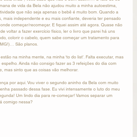
emana de vida da Bela não ajudou muito a minha autoestima, 
atividade que não seja apenas o bebê é muito bom. Quando a 
, mais independente e eu mais confiante, deveria ter pensado 
onde começar/recomeçar. E fiquei assim até agora. Quase não 
 voltar a fazer exercício físico, ler o livro que parei há uns 
ndo, colorir o cabelo, quem sabe começar um tratamento para 
OMG!)… São planos.
 estão na minha mente, na minha ‘to do list’. Falta executar, mas 
espelho. Ainda não consigo fazer as 3 refeições do dia com 
, mas sinto que as coisas vão melhorar.
ença por aqui. Vou viver o segundo aninho da Bela com muito 
 tenha passado dessa fase. Eu vivi intensamente o luto do meu 
egunda! Um lindo dia para re-começar! Vamos separar um 
tá comigo nessa?