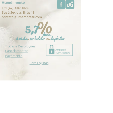
Atendimento
+55 (47) 3046-0669
Seg à Sex das 8h às 18h
contato@umambrasil.com
Trocas e Devoluções
Cancelamentos
Pagamento
Para Lojistas