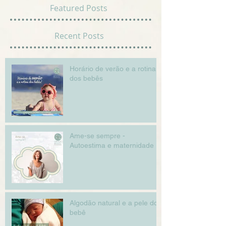
Featured Posts
Recent Posts
Horário de verão e a rotina
dos bebês
Ame-se sempre -
Autoestima e maternidade
Algodão natural e a pele do
bebê