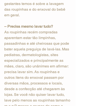
gestantes temos é sobre a lavagem 
das roupinhas e do enxoval do bebê 
em geral. 
– Precisa mesmo lavar tudo?
As roupinhas recém compradas 
aparentam estar tão limpinhas, 
passadinhas e até cheirosas que pode 
bater aquela preguiça de lavá-las. Mas 
pediatras, dermatologistas, sites 
especializados e principalmente as 
mães, claro, são unânimes em afirmar: 
precisa lavar sim. As roupinhas e 
outros itens do enxoval passam por 
diversas mãos, processos e locais, 
desde a confecção até chegarem às 
lojas. Se você não quiser lavar tudo, 
lave pelo menos as roupinhas tamanho 
rn e p/3 meses e roupas de cama e 