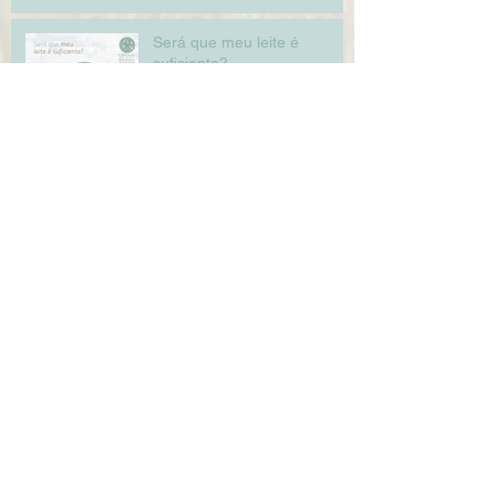
Será que meu leite é
suficiente?
Banho de balde nos bebês
5 dicas para ajudar seu filho
a se tornar um adulto mais
consciente
Estimulando a imaginação