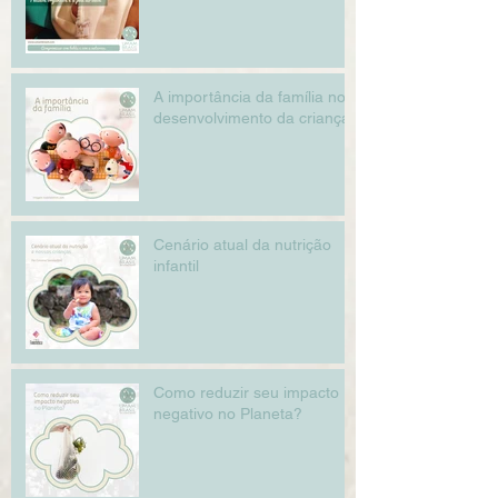
A importância da família no
desenvolvimento da criança
Cenário atual da nutrição
infantil
Como reduzir seu impacto
negativo no Planeta?