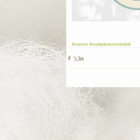
#outono
#cuidadoscomobebê