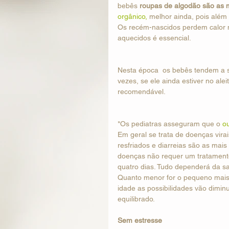
bebês 
roupas de algodão são as 
orgânico,
 melhor ainda, pois além 
Os recém-nascidos perdem calor m
aquecidos é essencial. 
Nesta época  os bebês tendem a se
vezes, se ele ainda estiver no a
recomendável.
*Os pediatras asseguram que o 
o
Em geral se trata de doenças vira
resfriados e diarreias são as ma
doenças não requer um tratamento 
quatro dias. Tudo dependerá da s
Quanto menor for o pequeno mais p
idade as possibilidades vão dimin
equilibrado. 
Sem estresse 