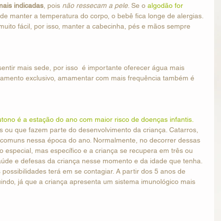
mais indicadas
, pois 
não ressecam a pele
. Se o 
algodão for 
de manter a temperatura do corpo, o bebê fica longe de alergias. 
uito fácil, por isso, manter a cabecinha, pés e mãos sempre 
ntir mais sede, por isso  é importante oferecer água mais 
leitamento exclusivo, amamentar com mais frequência também é 
utono é a estação do ano com maior risco de doenças infantis.
is ou que fazem parte do desenvolvimento da criança. Catarros, 
is comuns nessa época do ano. Normalmente, no decorrer dessas 
especial, mas específico e a criança se recupera em três ou 
aúde e defesas da criança nesse momento e da idade que tenha. 
ossibilidades terá em se contagiar. A partir dos 5 anos de 
uindo, já que a criança apresenta um sistema imunológico mais 