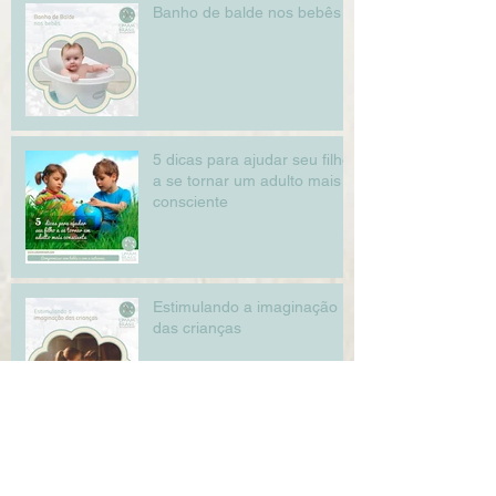
Banho de balde nos bebês
5 dicas para ajudar seu filho
a se tornar um adulto mais
consciente
Estimulando a imaginação
das crianças
Archive