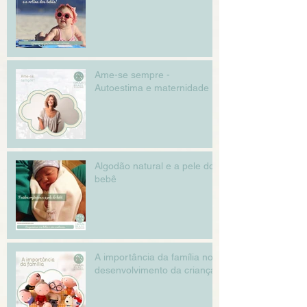
Ame-se sempre -
Autoestima e maternidade
Algodão natural e a pele do
bebê
A importância da família no
desenvolvimento da criança