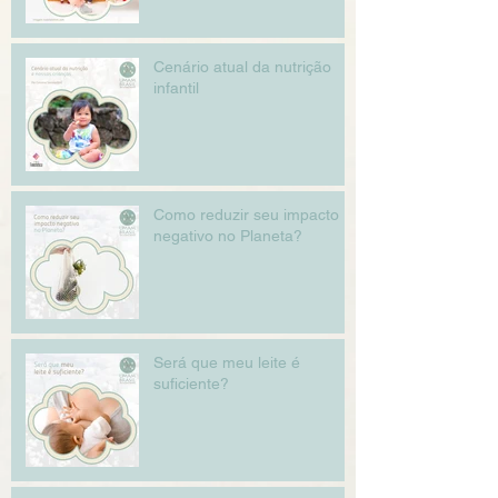
Cenário atual da nutrição
infantil
Como reduzir seu impacto
negativo no Planeta?
Será que meu leite é
suficiente?