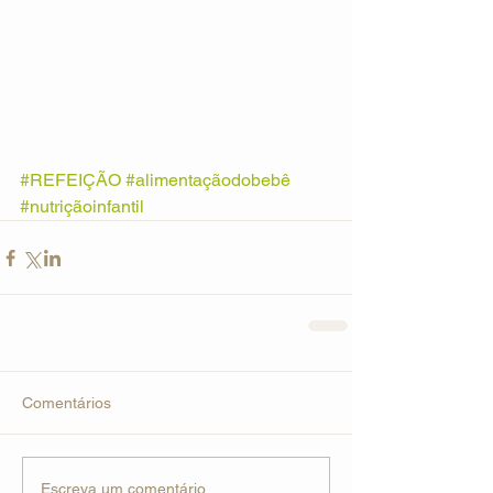
#REFEIÇÃO
#alimentaçãodobebê
#nutriçãoinfantil
Comentários
Escreva um comentário