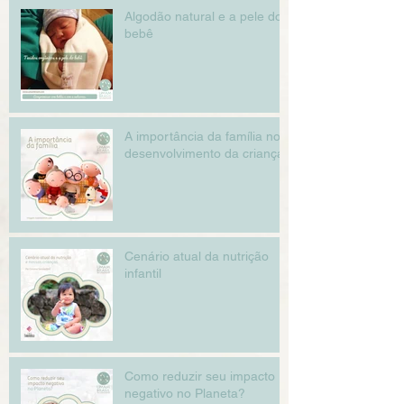
Algodão natural e a pele do
bebê
A importância da família no
desenvolvimento da criança
Cenário atual da nutrição
infantil
Como reduzir seu impacto
negativo no Planeta?