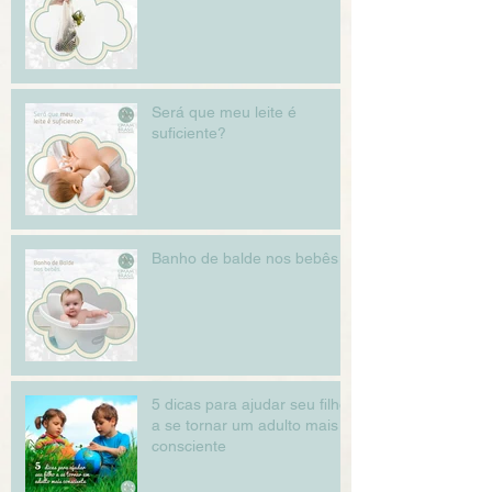
Será que meu leite é
suficiente?
Banho de balde nos bebês
5 dicas para ajudar seu filho
a se tornar um adulto mais
consciente