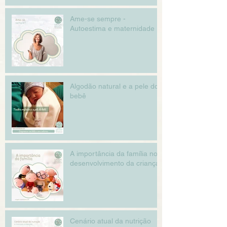
Ame-se sempre -
Autoestima e maternidade
Algodão natural e a pele do
bebê
A importância da família no
desenvolvimento da criança
Cenário atual da nutrição