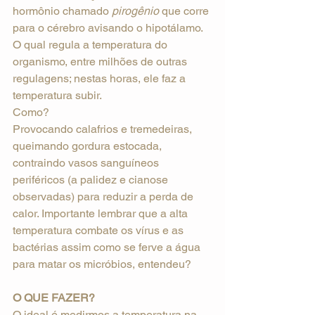
hormônio chamado 
pirogênio
 que corre 
para o cérebro avisando o hipotálamo. 
O qual regula a temperatura do 
organismo, entre milhões de outras 
regulagens; nestas horas, ele faz a 
temperatura subir.
Como?
Provocando calafrios e tremedeiras, 
queimando gordura estocada, 
contraindo vasos sanguíneos 
periféricos (a palidez e cianose 
observadas) para reduzir a perda de 
calor. Importante lembrar que a alta 
temperatura combate os vírus e as 
bactérias assim como se ferve a água 
para matar os micróbios, entendeu?
O QUE FAZER? 
O ideal é medirmos a temperatura na 