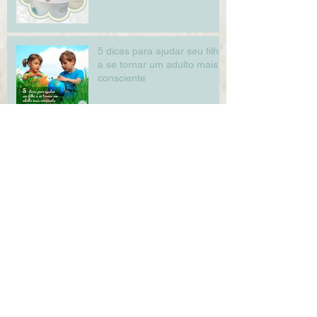
5 dicas para ajudar seu filho
a se tornar um adulto mais
consciente
Estimulando a imaginação
das crianças
Archive
novembro de 2018
(1)
1 post
outubro de 2018
(2)
2 posts
setembro de 2018
(1)
1 post