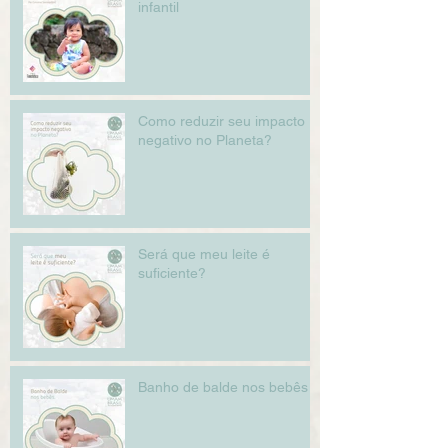
infantil
Como reduzir seu impacto
negativo no Planeta?
Será que meu leite é
suficiente?
Banho de balde nos bebês