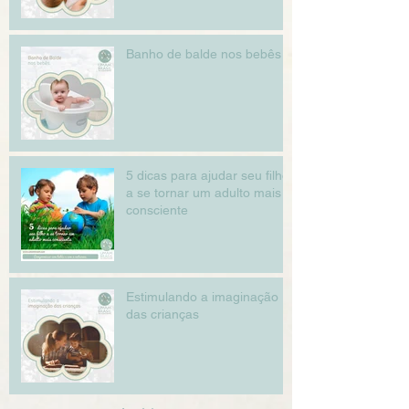
Banho de balde nos bebês
5 dicas para ajudar seu filho
a se tornar um adulto mais
consciente
Estimulando a imaginação
das crianças