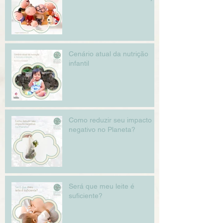
Cenário atual da nutrição
infantil
Como reduzir seu impacto
negativo no Planeta?
Será que meu leite é
suficiente?