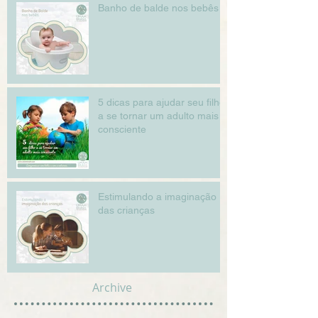
Banho de balde nos bebês
5 dicas para ajudar seu filho
a se tornar um adulto mais
consciente
Estimulando a imaginação
das crianças
Archive