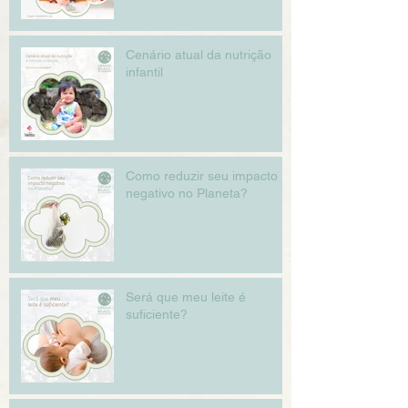
Cenário atual da nutrição
infantil
Como reduzir seu impacto
negativo no Planeta?
Será que meu leite é
suficiente?