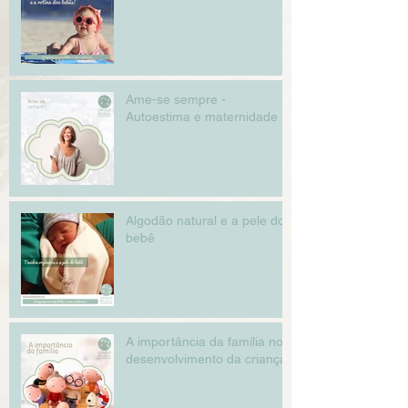
Ame-se sempre -
Autoestima e maternidade
Algodão natural e a pele do
bebê
A importância da família no
desenvolvimento da criança