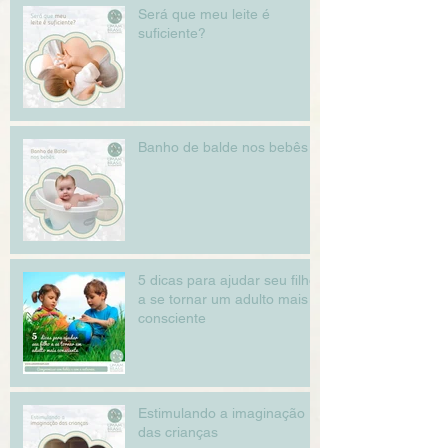
Será que meu leite é
suficiente?
Banho de balde nos bebês
5 dicas para ajudar seu filho
a se tornar um adulto mais
consciente
Estimulando a imaginação
das crianças