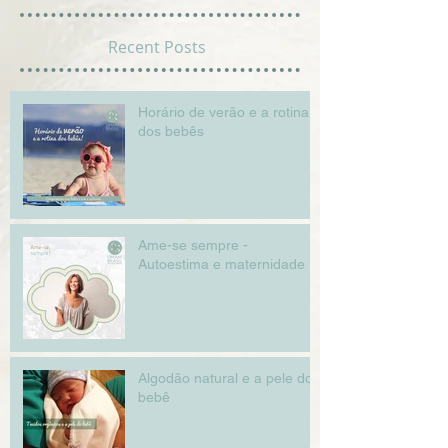
Recent Posts
Horário de verão e a rotina
dos bebês
Ame-se sempre -
Autoestima e maternidade
Algodão natural e a pele do
bebê