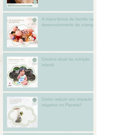
A importância da família no
desenvolvimento da criança
Cenário atual da nutrição
infantil
Como reduzir seu impacto
negativo no Planeta?