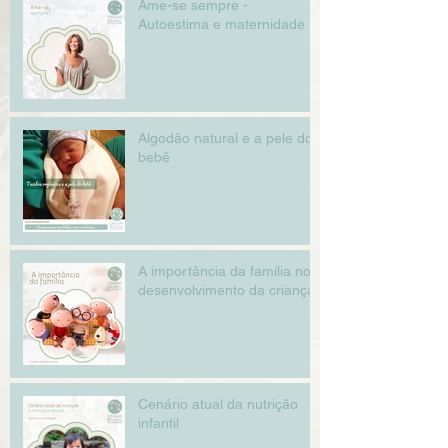
Ame-se sempre -
Autoestima e maternidade
Algodão natural e a pele do
bebê
A importância da família no
desenvolvimento da criança
Cenário atual da nutrição
infantil