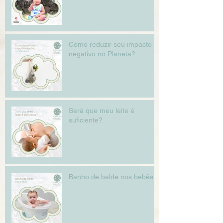
Como reduzir seu impacto
negativo no Planeta?
Será que meu leite é
suficiente?
Banho de balde nos bebês