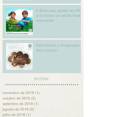
5 dicas para ajudar seu filho
a se tornar um adulto mais
consciente
Estimulando a imaginação
das crianças
Archive
novembro de 2018
(1)
1 post
outubro de 2018
(2)
2 posts
setembro de 2018
(1)
1 post
agosto de 2018
(2)
2 posts
julho de 2018
(1)
1 post