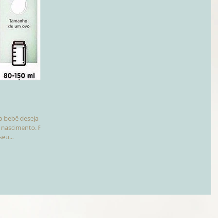
o bebê deseja
 nascimento. Para
eu...