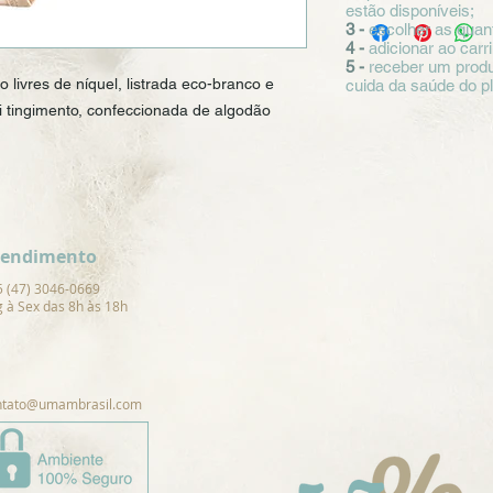
estão disponíveis;
3 -
escolher as quan
4 -
adicionar ao carr
5 -
receber um produ
livres de níquel, listrada eco-branco e 
cuida da saúde do p
 tingimento, confeccionada de algodão 
tendimento
5 (47) 3046-0669
 à Sex das 8h às 18h
ntato@umambrasil.com