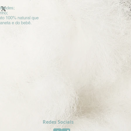
tidades;
inho;
to 100% natural que
laneta e do bebê.
Redes Sociais