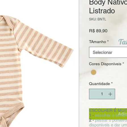
Body Nativ
Listrado
SKU: BNTL
Preço
R$ 89,90
Ta
TAmanho
*
Selecionar
Cores Disponíveis
*
Quantidade
*
ESCOLHER É MUIT
Adic
1 -
escolher o taman
2 -
passar o ponteir
disponíveis e dar um