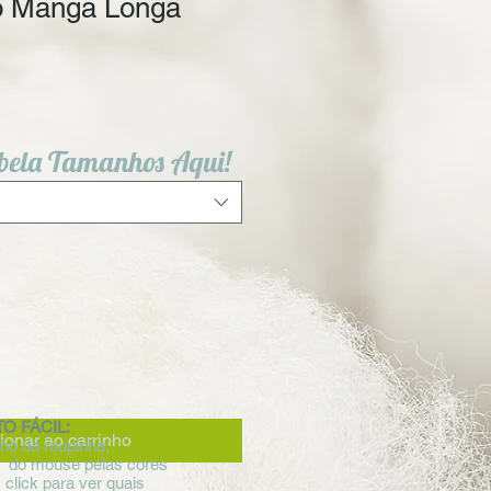
o Manga Longa
bela Tamanhos Aqui!
O FÁCIL:
ionar ao carrinho
ho da roupinha;
o do mouse pelas cores
 click para ver quais