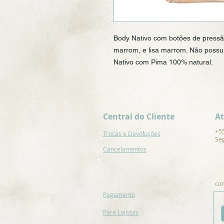
Body Nativo com botões de pressão 
marrom, e lisa marrom. Não possui
Nativo com Pima 100% natural.
Central do Cliente
A
+5
Trocas e Devoluções
Seg
Cancelamentos
co
Pagamento
Para Lojistas