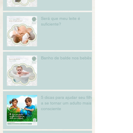
Será que meu leite é
suficiente?
Banho de balde nos bebês
5 dicas para ajudar seu filho
a se tornar um adulto mais
consciente