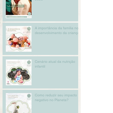
A importância da família no
desenvolvimento da criança
Cenário atual da nutrição
infantil
Como reduzir seu impacto
negativo no Planeta?