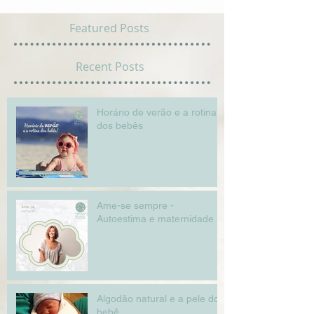
Featured Posts
Recent Posts
Horário de verão e a rotina
dos bebês
Ame-se sempre -
Autoestima e maternidade
Algodão natural e a pele do
bebê